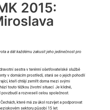
MK 2015:
iroslava
života a dát každému zakusit jeho jedinečnost pro
dravotní sestra v terénní ošetřovatelské službě
nty v domácím prostředí, stará se o jejich pohodlí
ající, kteří chtějí zemřít doma mezi svými
zí touto těžkou životní situací. Je klidné,
í povzbudí a rozveselí celou společnost.
 Čechách, které má za úkol rozvíjet a podporovat
 neziskovém sektoru působí 15 let.