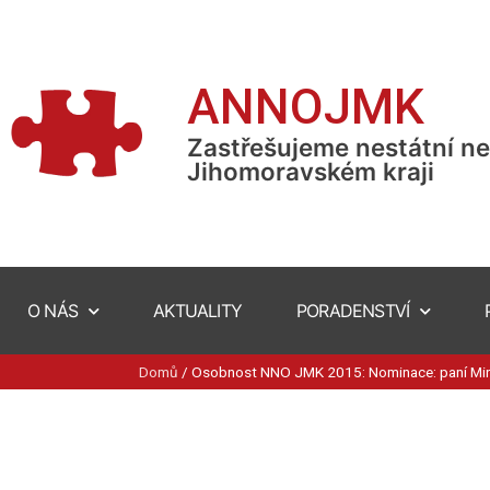
ANNOJMK
Zastřešujeme nestátní ne
Jihomoravském kraji
O NÁS
AKTUALITY
PORADENSTVÍ
Domů
/
Osobnost NNO JMK 2015: Nominace: paní Mir