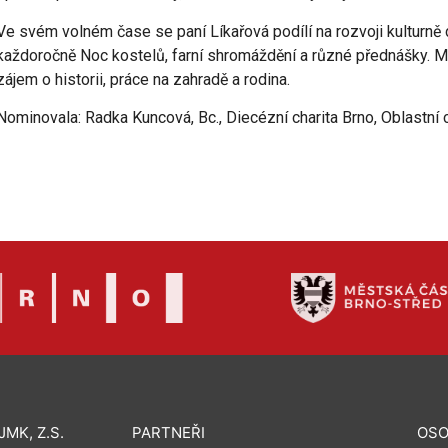
Ve svém volném čase se paní Líkařová podílí na rozvoji kulturně 
každoročně Noc kostelů, farní shromáždění a různé přednášky. Mez
zájem o historii, práce na zahradě a rodina.
Nominovala: Radka Kuncová, Bc., Diecézní charita Brno, Oblastní 
MK, Z.S.
PARTNEŘI
OSO