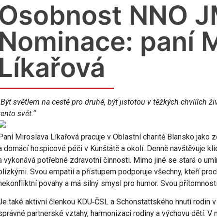
Osobnost NNO J
Nominace: paní M
Líkařová
„Být světlem na cestě pro druhé, být jistotou v těžkých chvílích 
tento svět.“
Paní Miroslava Líkařová pracuje v Oblastní charitě Blansko jako z
a domácí hospicové péči v Kunštátě a okolí. Denně navštěvuje klie
a vykonává potřebné zdravotní činnosti. Mimo jiné se stará o umír
blízkými. Svou empatií a přístupem podporuje všechny, kteří prochá
nekonfliktní povahy a má silný smysl pro humor. Svou přítomnost
Je také aktivní členkou KDU­‑ČSL a Schönstattského hnutí rodin v
správné partnerské vztahy, harmonizaci rodiny a výchovu dětí. V