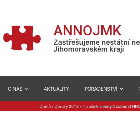
ANNOJMK
Zastřešujeme nestátní ne
Jihomoravském kraji
O NÁS
AKTUALITY
PORADENSTVÍ
Domů
/
Zprávy 2018
/
4. ročník ankety Osobnost N