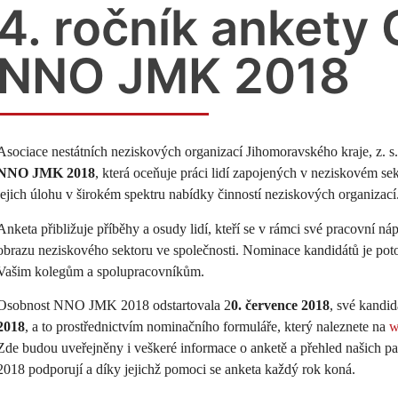
4. ročník ankety
NNO JMK 2018
Asociace nestátních neziskových organizací Jihomoravského kraje, z. s. 
NNO JMK 2018
, která oceňuje práci lidí zapojených v neziskovém s
jejich úlohu v širokém spektru nabídky činností neziskových organizací
Anketa přibližuje příběhy a osudy lidí, kteří se v rámci své pracovní ná
obrazu neziskového sektoru ve společnosti. Nominace kandidátů je po
Vašim kolegům a spolupracovníkům.
Osobnost NNO JMK 2018 odstartovala 2
0. července 2018
, své kandid
2018
, a
to prostřednictvím nominačního formuláře, který naleznete na
w
Zde budou uveřejněny i veškeré informace o anketě a přehled našich p
2018 podporují a díky jejichž pomoci se anketa každý rok koná.