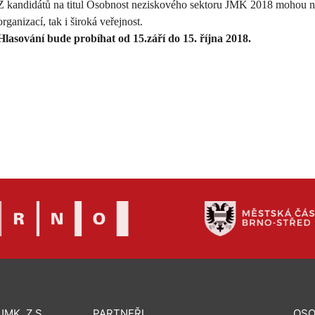
Z kandidátů na titul Osobnost neziskového sektoru JMK 2018 mohou ná
organizací, tak i široká veřejnost.
Hlasování bude probíhat od 15.září do 15. října
2018.
MK, Z.S.
PARTNEŘI
OSO