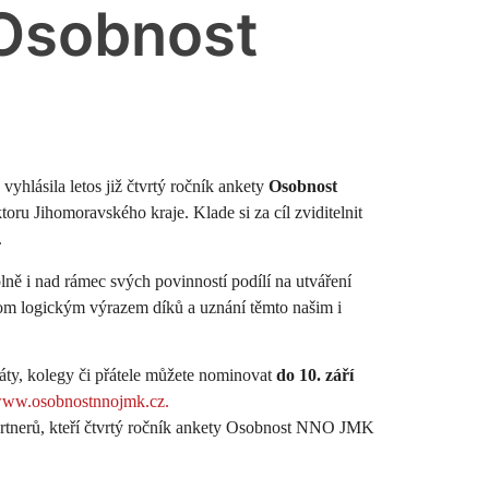
 Osobnost
vyhlásila letos již čtvrtý ročník ankety
Osobnost
ektoru Jihomoravského kraje. K
lade si za cíl zviditelnit
.
plně i nad rámec svých povinností podílí na utváření
tom logickým výrazem díků a uznání těmto našim i
áty, kolegy či přátele můžete nominovat
do 10. září
ww.osobnostnnojmk.cz.
artnerů, kteří čtvrtý ročník ankety Osobnost NNO JMK