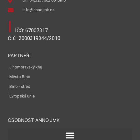
Orlí 542/27, 602 00, Brno
info@annojmk.cz
I
IČO: 67007317
Č. ú.: 2000319344/2010
PARTNEŘI
Jihomoravský kraj
Město Brno
Brno - střed
Evropská unie
OSOBNOST ANNO JMK