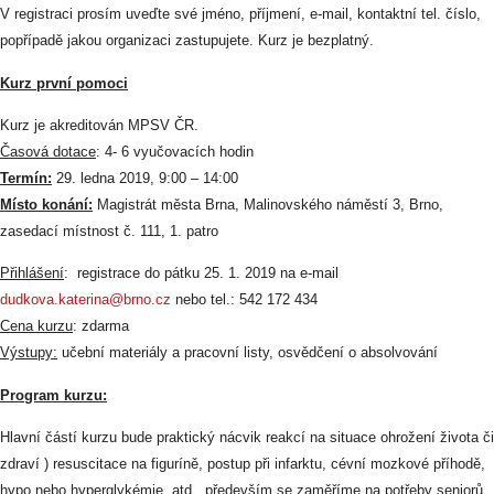
V registraci prosím uveďte své jméno, příjmení, e-mail, kontaktní tel. číslo,
popřípadě jakou organizaci zastupujete. Kurz je bezplatný.
Kurz první pomoci
Kurz je akreditován MPSV ČR.
Časová dotace
: 4- 6 vyučovacích hodin
Termín:
29. ledna 2019, 9:00 – 14:00
Místo konání:
Magistrát města Brna, Malinovského náměstí 3, Brno,
zasedací místnost č. 111, 1. patro
Přihlášení
: registrace do pátku 25. 1. 2019 na e-mail
dudkova.katerina@brno.cz
nebo tel.: 542 172 434
Cena kurzu
: zdarma
Výstupy:
učební materiály a pracovní listy, osvědčení o absolvování
Program kurzu:
Hlavní částí kurzu bude praktický nácvik reakcí na situace ohrožení života či
zdraví ) resuscitace na figuríně, postup při infarktu, cévní mozkové příhodě,
hypo nebo hyperglykémie, atd., především se zaměříme na potřeby seniorů.