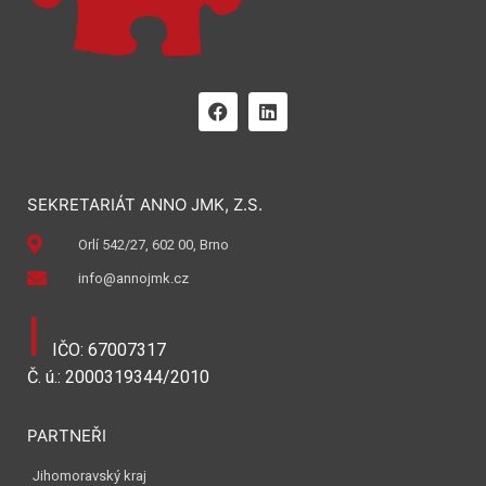
SEKRETARIÁT ANNO JMK, Z.S.
Orlí 542/27, 602 00, Brno
info@annojmk.cz
I
IČO: 67007317
Č. ú.: 2000319344/2010
PARTNEŘI
Jihomoravský kraj