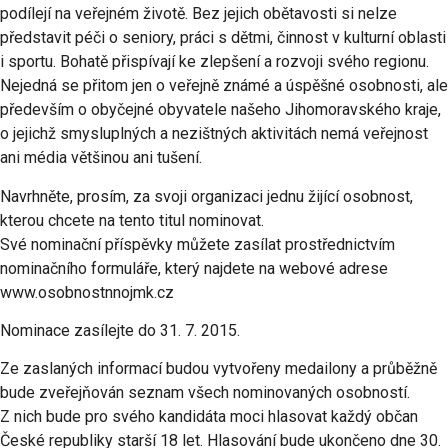
podílejí na veřejném životě. Bez jejich obětavosti si nelze
představit péči o seniory, práci s dětmi, činnost v kulturní oblasti
i sportu. Bohatě přispívají ke zlepšení a rozvoji svého regionu.
Nejedná se přitom jen o veřejně známé a úspěšné osobnosti, ale
především o obyčejné obyvatele našeho Jihomoravského kraje,
o jejichž smysluplných a nezištných aktivitách nemá veřejnost
ani média většinou ani tušení.
Navrhněte, prosím, za svoji organizaci jednu žijící osobnost,
kterou chcete na tento titul nominovat.
Své nominační příspěvky můžete zasílat prostřednictvím
nominačního formuláře, který najdete na webové adrese
www.osobnostnnojmk.cz
Nominace zasílejte do 31. 7. 2015.
Ze zaslaných informací budou vytvořeny medailony a průběžně
bude zveřejňován seznam všech nominovaných osobností.
Z nich bude pro svého kandidáta moci hlasovat každý občan
České republiky starší 18 let. Hlasování bude ukončeno dne 30.