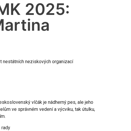
MK 2025:
Martina
t nestátních neziskových organizací
eskoslovenský vlčák je nádherný pes, ale jeho
telům ve správném vedení a výcviku, tak útulku,
ím.
n rady