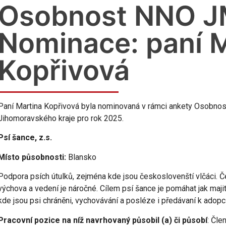
Osobnost NNO J
Nominace: paní 
Kopřivová
Paní Martina Kopřivová byla nominovaná v rámci ankety Osobnos
Jihomoravského kraje pro rok 2025.
Psí šance, z.s.
Místo působnosti:
Blansko
Podpora psích útulků, zejména kde jsou českoslovenští vlčáci. Č
výchova a vedení je náročné. Cílem psí šance je pomáhat jak maji
kde jsou psi chráněni, vychovávání a posléze i předávaní k adopc
Pracovní pozice na níž navrhovaný působil (a) či působí
: Čle