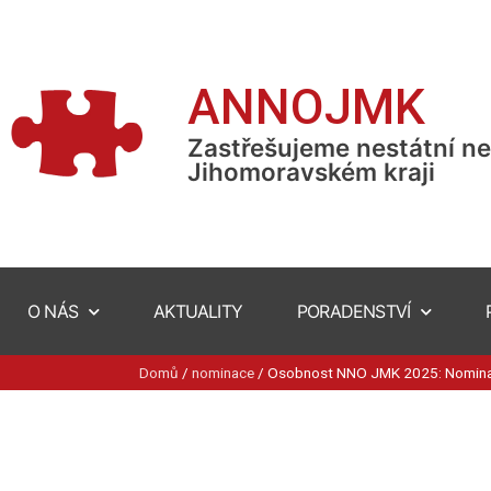
ANNOJMK
Zastřešujeme nestátní ne
Jihomoravském kraji
O NÁS
AKTUALITY
PORADENSTVÍ
Domů
/
nominace
/
Osobnost NNO JMK 2025: Nominac