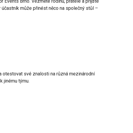
r Events Brno. Vezměte rodinu, přátele a přijďte
dý účastník může přinést něco na společný stůl –
 a otestovat své znalosti na různá mezinárodní
 k jinému týmu.