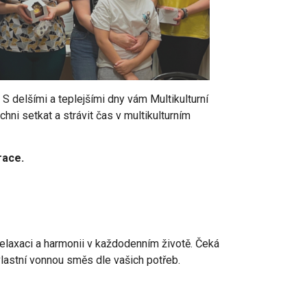
 S delšími a teplejšími dny vám Multikulturní
ni setkat a strávit čas v multikulturním
race.
 relaxaci a harmonii v každodenním životě. Čeká
vlastní vonnou směs dle vašich potřeb.