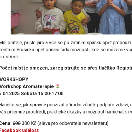
Milí přátelé, přišlo jaro a vše se po zimním spánku opět probouzí.
centrum Brusinka opět přináší řadu možností, kde se můžeme všich
prostředí.
Počet míst je omezen, zaregistrujte se přes tlačítko Regist
WORKSHOPY
Workshop Aromaterapie
5.04.2025 Sobota 15:00-17:00
Naučíte se, jak správně používat přírodní vůně k podpoře zdraví,
vás příjemné prostředí, praktické ukázky a možnost namíchat si 
Cena:
600
300 Kč (sleva pro odběratele newsletteru)
Facebook událost