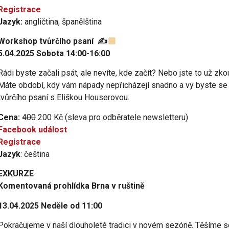
Registrace
Jazyk:
angličtina, španělština
Workshop tvůrčího psaní
✍
5.04.2025 Sobota 14:00-16:00
Rádi byste začali psát, ale nevíte, kde začít? Nebo jste to už zko
Máte období, kdy vám nápady nepřicházejí snadno a vy byste se 
tvůrčího psaní s Eliškou Houserovou.
Cena:
400
200 Kč (sleva pro odběratele newsletteru)
Facebook událost
Registrace
Jazyk
: čeština
EXKURZE
Komentovaná prohlídka Brna v ruštině
13.04.2025 Neděle od 11:00
Pokračujeme v naší dlouholeté tradici v novém sezóně. Těšíme s