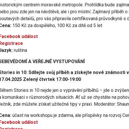
historickým centrem moravské metropole. Prohlídka bude zajímavá
nebo jsou zde jen na návštěvě, ale i pro místní. Zajímavý příběh 
poutavých detailů, pro vás připravila certifikovaná průvodkyně s 
Cena:
150 Kč za dospělého, 100 Kč za dítě od 5 let
Facebook událost
Registrace
Jazyk:
ruština
SEBEVĚDOMÍ A VEŘEJNÉ VYSTUPOVÁNÍ
Stories in 10: Sdílejte svůj příběh a získejte nové známosti 
17.04.2025 Zelený čtvrtek 17:00-19:00
Během Stories in 10 nejde jen o vyprávění příběhů – jde o zvýšen
a komunikaci v různorodých situacích. Ať už se chystáte na poho
řečník, zde můžete získat užitečné tipy v praxi. Moderátor: Shaun 
Cena:
účast na workshopu je zdarma, ale příspěvky na rozvoj Cen
Facebook událost