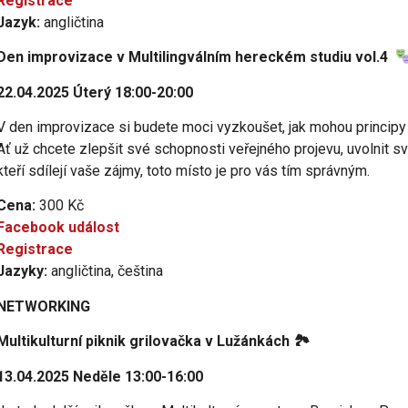
Registrace
Jazyk:
angličtina
Den improvizace v Multilingválním hereckém studiu vol.4
22.04.2025 Úterý 18:00-20:00
V den improvizace si budete moci vyzkoušet, jak mohou principy di
Ať už chcete zlepšit své schopnosti veřejného projevu, uvolnit sv
kteří sdílejí vaše zájmy, toto místo je pro vás tím správným.
Cena:
300 Kč
Facebook událost
Registrace
Jazyky:
angličtina, čeština
NETWORKING
Multikulturní piknik grilovačka v Lužánkách 🏞
13.04.2025 Neděle 13:00-16:00