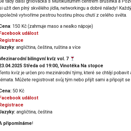
Je tady další grilovačka s Multikulturním centrem Brusinka a Pozo
si užít den plný skvělého jídla, networkingu a dobré nálady! Kaž
společně vytvoříme pestrou hostinu plnou chutí z celého světa.
Cena
: 150 Kč (zahrnuje maso a nealko nápoje)
Facebook událost
Registrace
Jazyky
: angličtina, čeština, ruština a více
Mezinarodní bilingvní kvíz vol. 7
23.04.2025 Středa od 19:00, Vinotéka Na stopce
Tento kvíz je určen pro mezinárodní týmy, které se chtějí pobavit
témata. Můžete registrovat svůj tým nebo přijít sami a připojit se
Cena:
50 Kč
Facebook událost
Registrace
Jazyky:
angličtina, čeština
A připomínáme
!