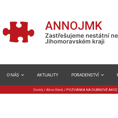
ANNOJMK
Zastřešujeme nestátní ne
Jihomoravském kraji
O NÁS
AKTUALITY
PORADENSTVÍ
Domů
/
Akce členů
/
POZVÁNKA NA DUBNOVÉ AKCE 