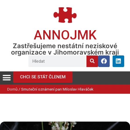
ANNOJMK
Zastřešujeme nestátní neziskové
organizace v Jihomoravském kraji
CHCI SE STÁT ČLENEM
Domů
/
Smuteční oznámení pan Miloslav Hlaváček