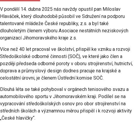
V pondělí 14. dubna 2025 nás navždy opustil pan Miloslav
Hlaváček, který dlouhodobě působil ve Sdružení na podporu
talentované mládeže České republiky, z.s. a byl také
dlouholetým členem výboru Asociace nestátních neziskových
organizací Jihomoravského kraje z.s.
Více než 40 let pracoval ve školství, přispěl ke vzniku a rozvoji
Středoškolské odborné činnosti (SOČ), ve které jako člen a
později předseda odborné poroty v oboru strojírenství, hutnictví,
doprava a průmyslový design dodnes pracuje na krajské a
celostátní úrovni, je členem Ústřední komise SOČ.
Dlouhá léta se také pohyboval v orgánech tenisového svazu a
automobilového sportu v Jihomoravském kraji. Podílel se na
vypracování středoškolských osnov pro obor strojírenství na
středních školách a významnou měrou přispěl i k rozvoji aktivity
„České hlavičky“.