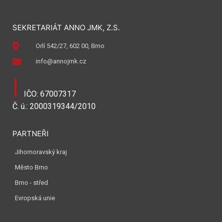
SEKRETARIÁT ANNO JMK, Z.S.
Orlí 542/27, 602 00, Brno
info@annojmk.cz
I
IČO: 67007317
Č. ú.: 2000319344/2010
PARTNEŘI
Jihomoravský kraj
Město Brno
Brno - střed
Evropská unie