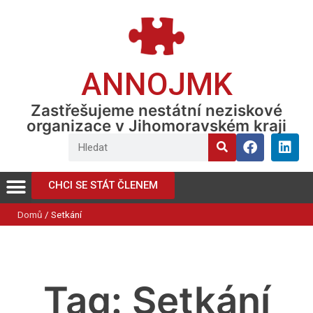
ANNOJMK
Zastřešujeme nestátní neziskové
organizace v Jihomoravském kraji
CHCI SE STÁT ČLENEM
Domů
/
Setkání
Tag: Setkání