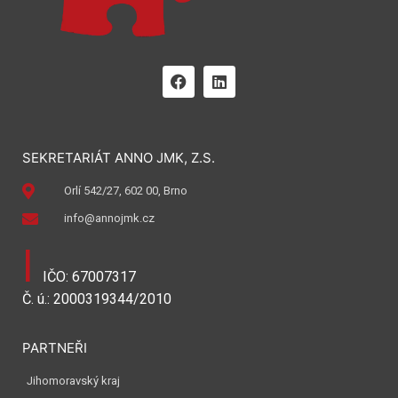
SEKRETARIÁT ANNO JMK, Z.S.
Orlí 542/27, 602 00, Brno
info@annojmk.cz
I
IČO: 67007317
Č. ú.: 2000319344/2010
PARTNEŘI
Jihomoravský kraj