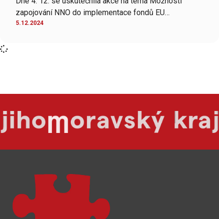
Dne 4. 12. se uskutečnila akce na téma Možnosti
zapojování NNO do implementace fondů EU…
5.12.2024