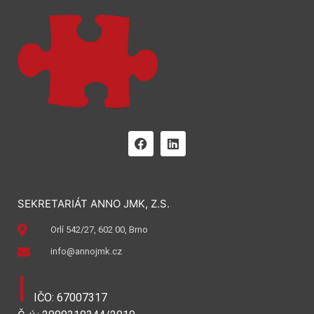
SEKRETARIÁT ANNO JMK, Z.S.
Orlí 542/27, 602 00, Brno
info@annojmk.cz
I
IČO: 67007317