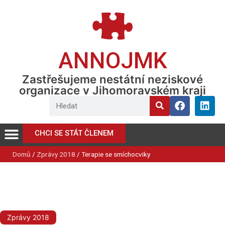
ANNOJMK
Zastřešujeme nestátní neziskové
organizace v Jihomoravském kraji
CHCI SE STÁT ČLENEM
Domů
/
Zprávy 2018
/
Terapie se smíchocviky
Zprávy 2018