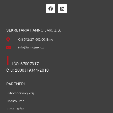
SEKRETARIÁT ANNO JMK, Z.S.
Orlí 542/27, 602 00, Brno
info@annojmk.cz
I
IČO: 67007317
Č. ú.: 2000319344/2010
PARTNEŘI
Jihomoravský kraj
Město Brno
Brno - střed