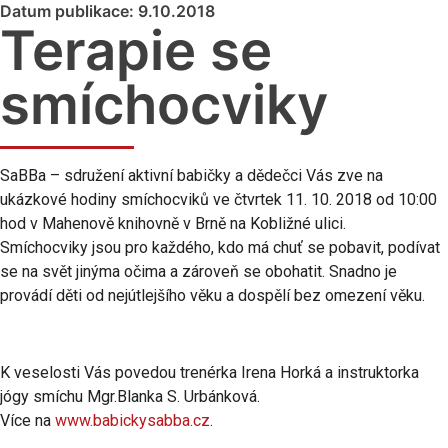
Datum publikace: 9.10.2018
Terapie se
smíchocviky
SaBBa – sdružení aktivní babičky a dědečci Vás zve na
ukázkové hodiny smíchocviků ve čtvrtek 11. 10. 2018 od 10:00
hod v Mahenově knihovně v Brně na Kobližné ulici.
Smíchocviky jsou pro každého, kdo má chuť se pobavit, podívat
se na svět jinýma očima a zároveň se obohatit. Snadno je
provádí děti od nejútlejšího věku a dospělí bez omezení věku.
K veselosti Vás povedou trenérka Irena Horká a instruktorka
jógy smíchu Mgr.Blanka S. Urbánková.
Více na
www.babickysabba.cz
.