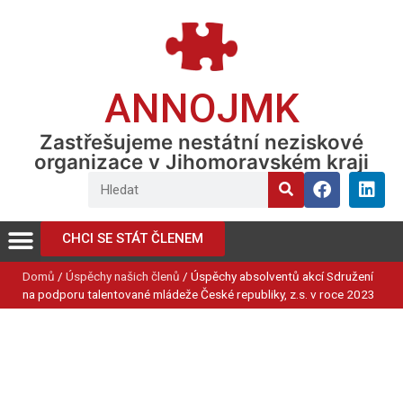
ANNOJMK
Zastřešujeme nestátní neziskové
organizace v Jihomoravském kraji
CHCI SE STÁT ČLENEM
Domů
/
Úspěchy našich členů
/
Úspěchy absolventů akcí Sdružení
na podporu talentované mládeže České republiky, z.s. v roce 2023