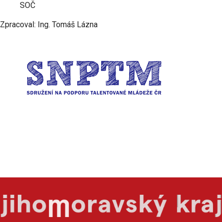
SOČ
Zpracoval: Ing. Tomáš Lázna