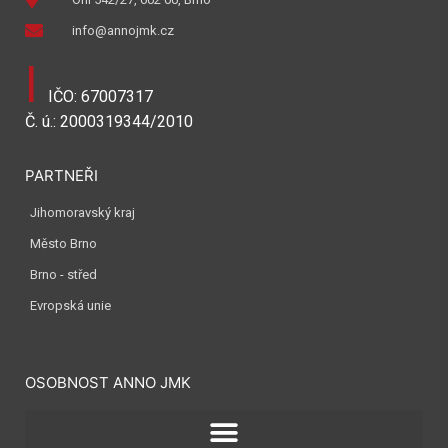
info@annojmk.cz
I
IČO: 67007317
Č. ú.: 2000319344/2010
PARTNEŘI
Jihomoravský kraj
Město Brno
Brno - střed
Evropská unie
OSOBNOST ANNO JMK