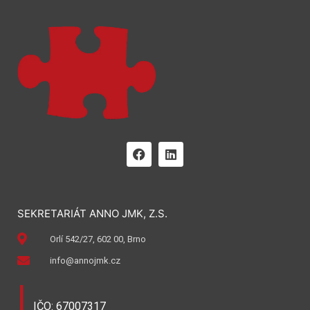
SEKRETARIÁT ANNO JMK, Z.S.
Orlí 542/27, 602 00, Brno
info@annojmk.cz
I
IČO: 67007317